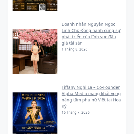
Doanh nhân Nguyễn Ngọc
Linh Chi: Đồng hành cùng sự
phát triển của lĩnh vực đấu
giá tài sản
1 Tháng 8, 2026
Tiffany Nghi La – Co-Founder
Alpha Media mang khát vọng
nâng tầm phụ nữ Việt tại Hoa
Kỳ
16 Tháng 7, 2026