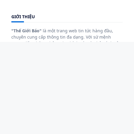
GIỚI THIỆU
"Thế Giới Báo"
là một trang web tin tức hàng đầu,
chuyên cung cấp thông tin đa dạng. Với sứ mệnh
mang đến những thông tin chính xác và phản ánh sâu
sắc về các sự kiện nóng hổi.
"Thế Giới Báo"
luôn cam
kết đáp ứng nhu cầu đa dạng của độc giả.
Với sứ mệnh giữ vững vai trò là cầu nối thông tin đáng
tin cậy giữa người viết và người đọc,
"Thế Giới Báo"
không ngừng nâng cao chất lượng, mở rộng phạm vi
hoạt động để trở thành nguồn thông tin đáng tin cậy
và không thể thiếu đối với độc giả..
CHUYÊN MỤC
GIẢI TRÍ