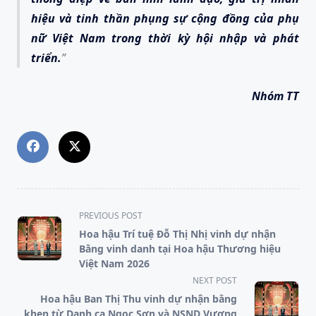
hiệu và tinh thần phụng sự cộng đồng của phụ
nữ Việt Nam trong thời kỳ hội nhập và phát
triển.
Nhóm TT
<span
PREVIOUS POST
class="nav-
Hoa hậu Trí tuệ Đỗ Thị Nhị vinh dự nhận
subtitle
Bằng vinh danh tại Hoa hậu Thương hiệu
screen-
Việt Nam 2026
reader-
NEXT POST
text">Page</span>
Hoa hậu Ban Thị Thu vinh dự nhận bằng
khen từ Danh ca Ngọc Sơn và NSND Vương