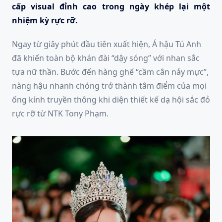
cấp visual đỉnh cao trong ngày khép lại một
nhiệm kỳ rực rỡ.
Ngay từ giây phút đầu tiên xuất hiện, Á hậu Tú Anh
đã khiến toàn bộ khán đài “dậy sóng” với nhan sắc
tựa nữ thần. Bước đến hàng ghế “cầm cân nảy mực”,
nàng hậu nhanh chóng trở thành tâm điểm của mọi
ống kính truyền thông khi diện thiết kế dạ hội sắc đỏ
rực rỡ từ NTK Tony Phạm.