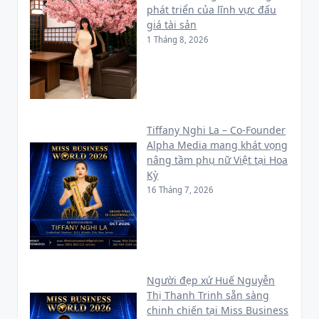
phát triển của lĩnh vực đấu
giá tài sản
1 Tháng 8, 2026
Tiffany Nghi La – Co-Founder
Alpha Media mang khát vọng
nâng tầm phụ nữ Việt tại Hoa
Kỳ
16 Tháng 7, 2026
Người đẹp xứ Huế Nguyễn
Thị Thanh Trinh sẵn sàng
chinh chiến tại Miss Business