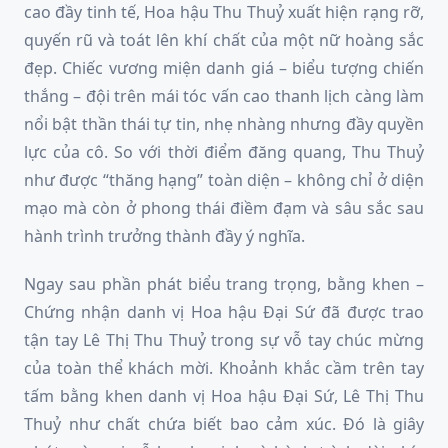
cao đầy tinh tế, Hoa hậu Thu Thuỷ xuất hiện rạng rỡ,
quyến rũ và toát lên khí chất của một nữ hoàng sắc
đẹp. Chiếc vương miện danh giá – biểu tượng chiến
thắng – đội trên mái tóc vấn cao thanh lịch càng làm
nổi bật thần thái tự tin, nhẹ nhàng nhưng đầy quyền
lực của cô. So với thời điểm đăng quang, Thu Thuỷ
như được “thăng hạng” toàn diện – không chỉ ở diện
mạo mà còn ở phong thái điềm đạm và sâu sắc sau
hành trình trưởng thành đầy ý nghĩa.
Ngay sau phần phát biểu trang trọng, bằng khen –
Chứng nhận danh vị Hoa hậu Đại Sứ đã được trao
tận tay Lê Thị Thu Thuỷ trong sự vỗ tay chúc mừng
của toàn thể khách mời. Khoảnh khắc cầm trên tay
tấm bằng khen danh vị Hoa hậu Đại Sứ, Lê Thị Thu
Thuỷ như chất chứa biết bao cảm xúc. Đó là giây