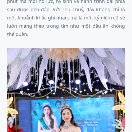
phút mà mọi nỗ lực, hy sinh và hành trình dài phía
sau được đền đáp. Với Thu Thuỷ, đây không chỉ là
một khoảnh khắc ghi nhận, mà là một kỷ niệm cô sẽ
luôn mang theo trong tim như một dấu ấn không
thể quên.