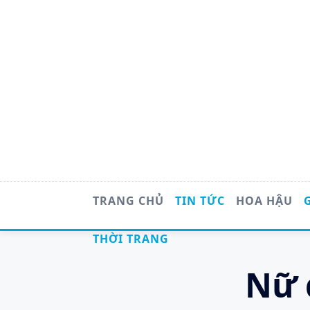
Skip
to
content
TRANG CHỦ
TIN TỨC
HOA HẬU
THỜI TRANG
Nữ 