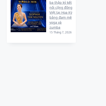
ba thập kỷ kết
nối cộng đồng
Việt tại Hoa Kỳ
bằng đam mê
yoga và
zumba
15 Tháng 7, 2026