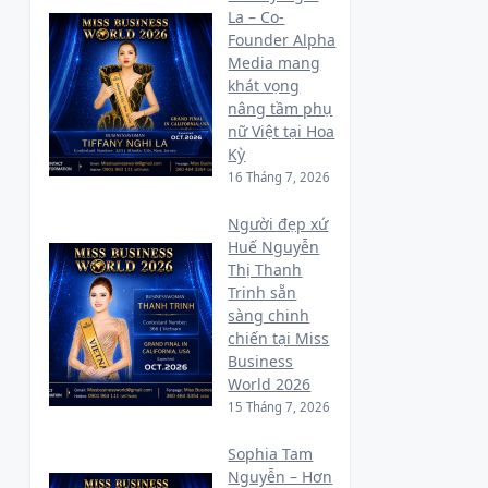
La – Co-
Founder Alpha
Media mang
khát vọng
nâng tầm phụ
nữ Việt tại Hoa
Kỳ
16 Tháng 7, 2026
Người đẹp xứ
Huế Nguyễn
Thị Thanh
Trinh sẵn
sàng chinh
chiến tại Miss
Business
World 2026
15 Tháng 7, 2026
Sophia Tam
Nguyễn – Hơn