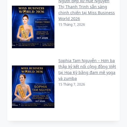
Người đẹp xứ Huế Nguyễn
Thị Thanh Trinh sẵn sàng
chinh chiến tại Miss Business
World 2026
15 Tháng 7, 2026
Sophia Tam Nguyễn – Hơn ba
thập kỷ kết nối cộng đồng Việt
tại Hoa Kỳ bằng đam mê yoga
và zumba
15 Tháng 7, 2026