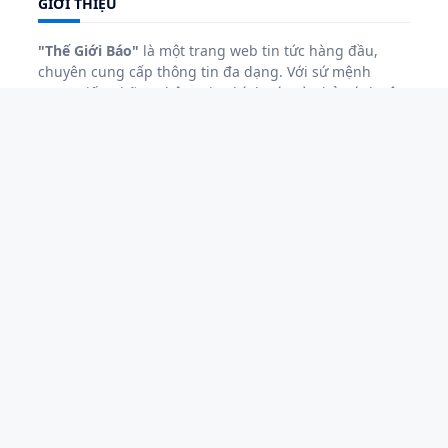
GIỚI THIỆU
"Thế Giới Báo"
là một trang web tin tức hàng đầu,
chuyên cung cấp thông tin đa dạng. Với sứ mệnh
mang đến những thông tin chính xác và phản ánh sâu
sắc về các sự kiện nóng hổi.
"Thế Giới Báo"
luôn cam
kết đáp ứng nhu cầu đa dạng của độc giả.
Với sứ mệnh giữ vững vai trò là cầu nối thông tin đáng
tin cậy giữa người viết và người đọc,
"Thế Giới Báo"
không ngừng nâng cao chất lượng, mở rộng phạm vi
hoạt động để trở thành nguồn thông tin đáng tin cậy
và không thể thiếu đối với độc giả..
CHUYÊN MỤC
GIẢI TRÍ
GIÁO DỤC
HOA HẬU