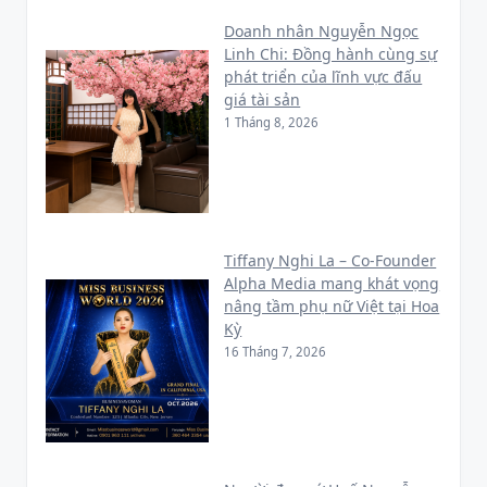
Doanh nhân Nguyễn Ngọc
Linh Chi: Đồng hành cùng sự
phát triển của lĩnh vực đấu
giá tài sản
1 Tháng 8, 2026
Tiffany Nghi La – Co-Founder
Alpha Media mang khát vọng
nâng tầm phụ nữ Việt tại Hoa
Kỳ
16 Tháng 7, 2026