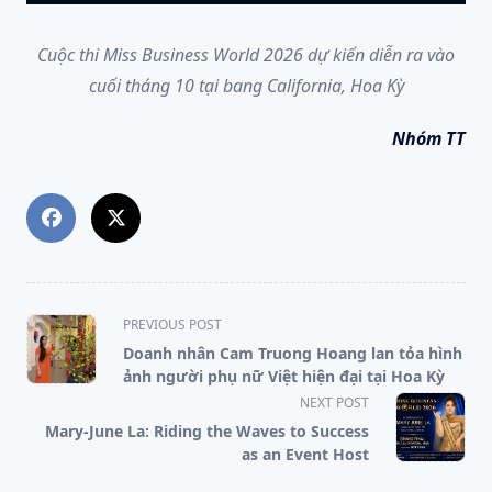
Cuộc thi Miss Business World 2026 dự kiến diễn ra vào
cuối tháng 10 tại bang California, Hoa Kỳ
Nhóm TT
<span
PREVIOUS POST
class="nav-
Doanh nhân Cam Truong Hoang lan tỏa hình
subtitle
ảnh người phụ nữ Việt hiện đại tại Hoa Kỳ
screen-
NEXT POST
reader-
Mary-June La: Riding the Waves to Success
text">Page</span>
as an Event Host