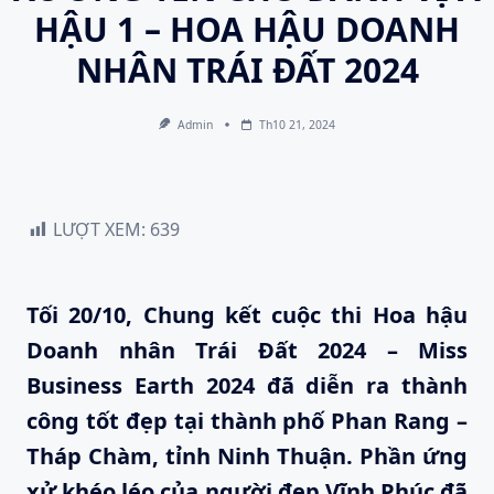
HẬU 1 – HOA HẬU DOANH
NHÂN TRÁI ĐẤT 2024
Admin
Th10 21, 2024
LƯỢT XEM:
639
Tối
20/10
,
C
hung kết cuộc thi Hoa hậu
Doanh nhân
Trái Đất
2024
– Miss
Business Earth 2024
đã diễn ra thành
công tốt đẹp tại thành phố
Phan Rang –
Tháp Chàm, tỉnh Ninh Thuận. P
hần ứng
xử khéo léo của người đẹp Vĩnh Phúc đã