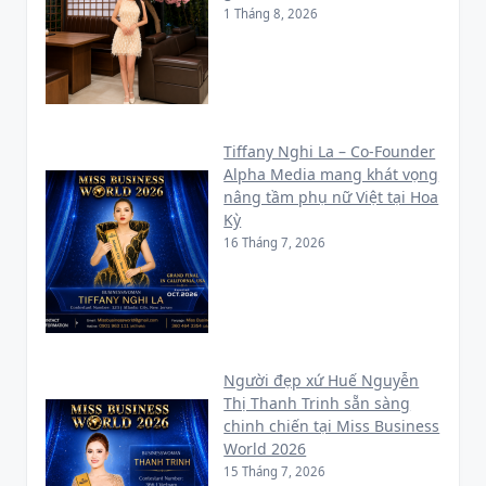
1 Tháng 8, 2026
Tiffany Nghi La – Co-Founder
Alpha Media mang khát vọng
nâng tầm phụ nữ Việt tại Hoa
Kỳ
16 Tháng 7, 2026
Người đẹp xứ Huế Nguyễn
Thị Thanh Trinh sẵn sàng
chinh chiến tại Miss Business
World 2026
15 Tháng 7, 2026