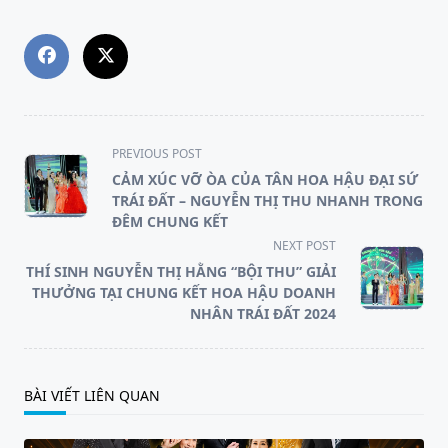
<span
PREVIOUS POST
class="nav-
CẢM XÚC VỠ ÒA CỦA TÂN HOA HẬU ĐẠI SỨ
subtitle
TRÁI ĐẤT – NGUYỄN THỊ THU NHANH TRONG
screen-
ĐÊM CHUNG KẾT
reader-
NEXT POST
text">Page</span>
THÍ SINH NGUYỄN THỊ HẰNG “BỘI THU” GIẢI
THƯỞNG TẠI CHUNG KẾT HOA HẬU DOANH
NHÂN TRÁI ĐẤT 2024
BÀI VIẾT LIÊN QUAN