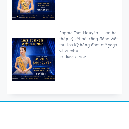
Sophia Tam Nguyễn – Hơn ba
thập kỷ kết nối cộng đồng Việt
tại Hoa Kỳ bằng đam mê yoga
và zumba
15 Tháng 7, 2026