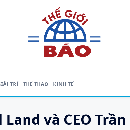
GIẢI TRÍ
THỂ THAO
KINH TẾ
d Land và CEO Trần