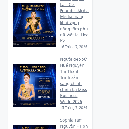
La – Co-
Founder Alpha
Media mang
khát vọng
nâng tầm phụ
nữ Việt tại Hoa
Kỳ
16 Tháng 7, 2026
Người đẹp xứ
Huế Nguyễn
Thị Thanh
Trinh sẵn
sàng chinh
chiến tại Miss
Business
World 2026
15 Tháng 7, 2026
Sophia Tam
Nguyễn – Hơn