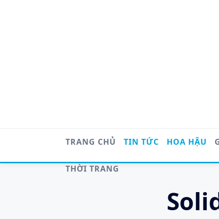
Skip
to
content
TRANG CHỦ
TIN TỨC
HOA HẬU
THỜI TRANG
Soli