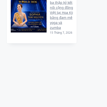
ba thập kỷ kết
nối cộng đồng
Việt tại Hoa Kỳ
bằng đam mê
yoga và
zumba
15 Tháng 7, 2026