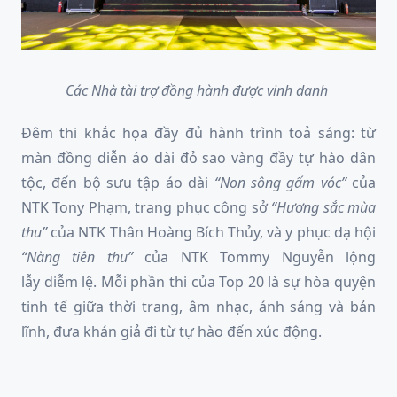
Các Nhà tài trợ đồng hành được vinh danh
Đêm thi khắc họa đầy đủ hành trình toả sáng: từ
màn đồng diễn áo dài đỏ sao vàng đầy tự hào dân
tộc, đến bộ sưu tập áo dài
“Non sông gấm vóc”
của
NTK Tony Phạm, trang phục công sở
“Hương sắc mùa
thu”
của NTK Thân Hoàng Bích Thủy, và y phục dạ hội
“Nàng tiên thu”
của NTK Tommy Nguyễn lộng
lẫy diễm lệ. Mỗi phần thi của Top 20 là sự hòa quyện
tinh tế giữa thời trang, âm nhạc, ánh sáng và bản
lĩnh, đưa khán giả đi từ tự hào đến xúc động.