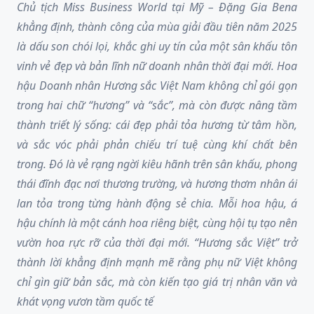
Chủ tịch Miss Business World tại Mỹ – Đặng Gia Bena
khẳng định, thành công của mùa giải đầu tiên năm 2025
là dấu son chói lọi, khắc ghi uy tín của một sân khấu tôn
vinh vẻ đẹp và bản lĩnh nữ doanh nhân thời đại mới. Hoa
hậu Doanh nhân Hương sắc Việt Nam không chỉ gói gọn
trong hai chữ “hương” và “sắc”, mà còn được nâng tầm
thành triết lý sống: cái đẹp phải tỏa hương từ tâm hồn,
và sắc vóc phải phản chiếu trí tuệ cùng khí chất bên
trong. Đó là vẻ rạng ngời kiêu hãnh trên sân khấu, phong
thái đĩnh đạc nơi thương trường, và hương thơm nhân ái
lan tỏa trong từng hành động sẻ chia. Mỗi hoa hậu, á
hậu chính là một cánh hoa riêng biệt, cùng hội tụ tạo nên
vườn hoa rực rỡ của thời đại mới. “Hương sắc Việt” trở
thành lời khẳng định mạnh mẽ rằng phụ nữ Việt không
chỉ gìn giữ bản sắc, mà còn kiến tạo giá trị nhân văn và
khát vọng vươn tầm quốc tế