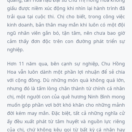
quang, tân Hoa hậu Đại sứ Chu Thị Hồng Hoa không
giấu được niềm xúc động khi nhìn lại hành trình đã
trải qua tại cuộc thi. Chị cho biết, trong công việc
kinh doanh, bản thân may mắn khi luôn có một đội
ngũ nhân viên gắn bó, tận tâm, nên chưa bao giờ
cảm thấy đơn độc trên con đường phát triển sự
nghiệp.
Hơn 11 năm qua, bên cạnh sự nghiệp, Chu Hồng
Hoa vẫn luôn dành một phần lợi nhuận để sẻ chia
với cộng đồng. Dù những món quà không quá lớn,
nhưng đó là tấm lòng chân thành từ chính cá nhân
chị, một người con của quê hương Ninh Bình mong
muốn góp phần vơi bớt khó khăn cho những mảnh
đời kém may mắn. Đặc biệt, tất cả những nghĩa cử
ấy đều xuất phát từ tâm huyết và nguồn lực riêng
của chị, chứ không kêu gọi từ bất kỳ cá nhân hay