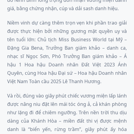
đô Ninh Bình long trọng đón nhận vương miện danh
giá, bằng chứng nhận, cúp và dải sash danh hiệu.
Niềm vinh dự càng thêm trọn vẹn khi phần trao giải
được thực hiện bởi những gương mặt quyền uy và
tên tuổi lớn: Chủ tịch Miss Business World tại Mỹ –
Đặng Gia Bena, Trưởng Ban giám khảo – danh ca,
nhạc sĩ Ngọc Sơn, Phó Trưởng Ban giám khảo – Á
hậu 1 Hoa hậu Doanh nhân Đất Việt 2023 Ánh
Quyên, cùng Hoa hậu Đại sứ – Hoa hậu Doanh nhân
Việt Nam Toàn cầu 2025 Lê Thanh Hương.
Và rồi, đúng vào giây phút chiếc vương miện lấp lánh
được nâng niu đặt lên mái tóc óng ả, cả khán phòng
như lặng đi để chiêm ngưỡng. Trên nền trời thu dịu
dàng của Khánh Hòa – miền đất thi vị được mệnh
danh là “biển yến, rừng trầm”, giây phút ấy hóa