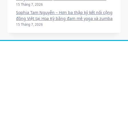
phát triển của lĩnh vực đấu
giá tài sản
1 Tháng 8, 2026
Tiffany Nghi La – Co-Founder
Alpha Media mang khát vọng
nâng tầm phụ nữ Việt tại Hoa
Kỳ
16 Tháng 7, 2026
Người đẹp xứ Huế Nguyễn
Thị Thanh Trinh sẵn sàng
chinh chiến tại Miss Business