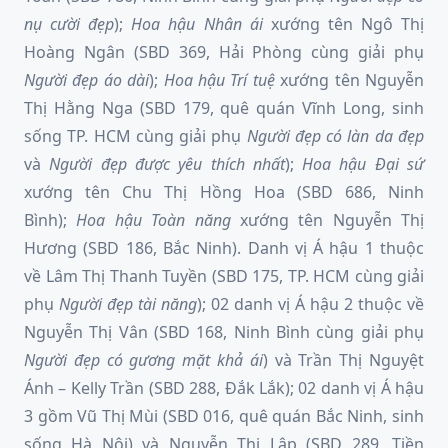
nụ cười đẹp
);
Hoa hậu Nhân ái
xướng tên Ngô Thị
Hoàng Ngân (SBD 369, Hải Phòng cùng giải phụ
Người đẹp
áo dài
);
Hoa hậu Trí tuệ
xướng tên Nguyễn
Thị Hằng Nga (SBD 179, quê quán Vĩnh Long, sinh
sống TP. HCM cùng giải phụ
Người đẹp
có làn da đẹp
và
Người đẹp
được yêu thích nhất
);
Hoa hậu Đại sứ
xướng tên Chu Thị Hồng Hoa (SBD 686, Ninh
Bình);
Hoa hậu Toàn năng
xướng tên Nguyễn Thị
Hương (SBD 186, Bắc Ninh). Danh vị Á hậu 1 thuộc
về Lâm Thị Thanh Tuyền (SBD 175, TP. HCM cùng giải
phụ
Người đẹp
tài năng
); 02 danh vị Á hậu 2 thuộc về
Nguyễn Thị Vân (SBD 168, Ninh Bình cùng giải phụ
Người đẹp
có gương mặt khả ái
) và Trần Thị Nguyệt
Ánh – Kelly Trần (SBD 288, Đắk Lắk); 02 danh vị Á hậu
3 gồm Vũ Thị Mùi (SBD 016, quê quán Bắc Ninh, sinh
sống Hà Nội) và Nguyễn Thị Lập (SBD 289, Tiền