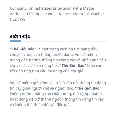
World 2026
15 Tháng 7, 2026
Sophia Tam Nguyễn – Hơn ba
thập kỷ kết nối cộng đồng Việt
tại Hoa Kỳ bằng đam mê yoga
và zumba
15 Tháng 7, 2026