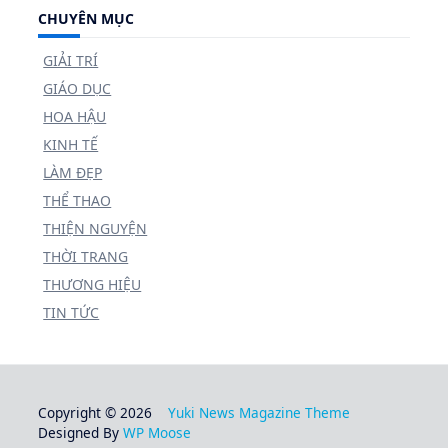
Company: United States Entertainment & Media
Address: 1101 Rue Jeanne - Mance, Montréal, Quebec
H2Z 1W8
GIỚI THIỆU
"Thế Giới Báo"
là một trang web tin tức hàng đầu,