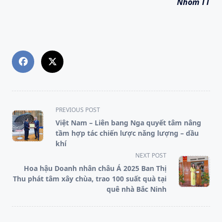
Nhóm TT
<span
PREVIOUS POST
class="nav-
Việt Nam – Liên bang Nga quyết tâm nâng
subtitle
tầm hợp tác chiến lược năng lượng – dầu
screen-
khí
reader-
NEXT POST
text">Page</span>
Hoa hậu Doanh nhân châu Á 2025 Ban Thị
Thu phát tâm xây chùa, trao 100 suất quà tại
quê nhà Bắc Ninh