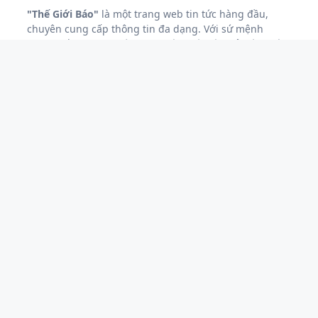
"Thế Giới Báo"
là một trang web tin tức hàng đầu,
chuyên cung cấp thông tin đa dạng. Với sứ mệnh
mang đến những thông tin chính xác và phản ánh sâu
sắc về các sự kiện nóng hổi.
"Thế Giới Báo"
luôn cam
kết đáp ứng nhu cầu đa dạng của độc giả.
Với sứ mệnh giữ vững vai trò là cầu nối thông tin đáng
tin cậy giữa người viết và người đọc,
"Thế Giới Báo"
không ngừng nâng cao chất lượng, mở rộng phạm vi
hoạt động để trở thành nguồn thông tin đáng tin cậy
và không thể thiếu đối với độc giả..
CHUYÊN MỤC
GIẢI TRÍ
GIÁO DỤC
HOA HẬU
KINH TẾ