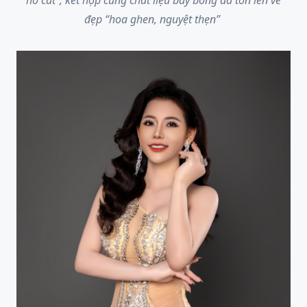
đẹp “hoa ghen, nguyệt thẹn”