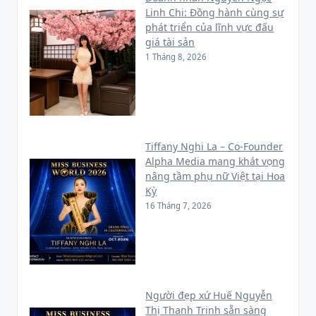
Linh Chi: Đồng hành cùng sự
phát triển của lĩnh vực đấu
giá tài sản
1 Tháng 8, 2026
Tiffany Nghi La – Co-Founder
Alpha Media mang khát vọng
nâng tầm phụ nữ Việt tại Hoa
Kỳ
16 Tháng 7, 2026
Người đẹp xứ Huế Nguyễn
Thị Thanh Trinh sẵn sàng