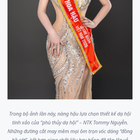
Trong bộ ảnh lần này, nàng hậu lựa chọn thiết kế dạ hội
tinh xảo của “phù thủy dạ hội” – NTK Tommy Nguyễn.
Những đường cắt may mềm mại ôm trọn vóc dáng “đồng
hồ cát”, kết hợp cùng chất liệu bay bổng đã tôn lên vẻ