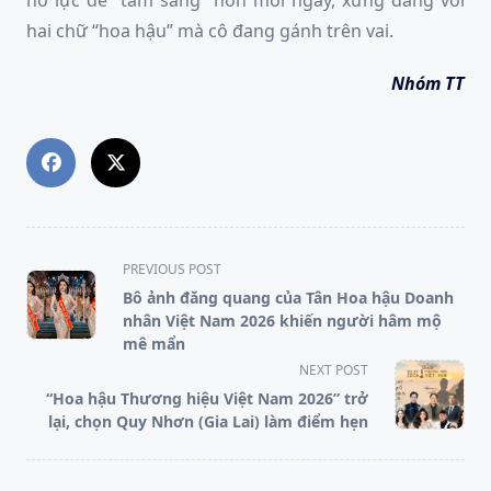
nỗ lực để “tâm sáng” hơn mỗi ngày, xứng đáng với
hai chữ “hoa hậu” mà cô đang gánh trên vai.
Nhóm TT
<span
PREVIOUS POST
class="nav-
Bô ảnh đăng quang của Tân Hoa hậu Doanh
subtitle
nhân Việt Nam 2026 khiến người hâm mộ
screen-
mê mẩn
reader-
NEXT POST
text">Page</span>
“Hoa hậu Thương hiệu Việt Nam 2026” trở
lại, chọn Quy Nhơn (Gia Lai) làm điểm hẹn