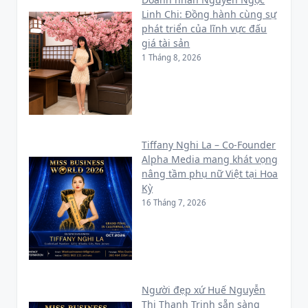
Linh Chi: Đồng hành cùng sự
phát triển của lĩnh vực đấu
giá tài sản
1 Tháng 8, 2026
Tiffany Nghi La – Co-Founder
Alpha Media mang khát vọng
nâng tầm phụ nữ Việt tại Hoa
Kỳ
16 Tháng 7, 2026
Người đẹp xứ Huế Nguyễn
Thị Thanh Trinh sẵn sàng