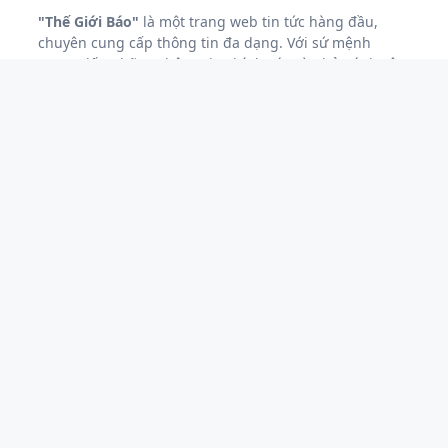
"Thế Giới Báo"
là một trang web tin tức hàng đầu,
chuyên cung cấp thông tin đa dạng. Với sứ mệnh
mang đến những thông tin chính xác và phản ánh sâu
sắc về các sự kiện nóng hổi.
"Thế Giới Báo"
luôn cam
kết đáp ứng nhu cầu đa dạng của độc giả.
Với sứ mệnh giữ vững vai trò là cầu nối thông tin đáng
tin cậy giữa người viết và người đọc,
"Thế Giới Báo"
không ngừng nâng cao chất lượng, mở rộng phạm vi
hoạt động để trở thành nguồn thông tin đáng tin cậy
và không thể thiếu đối với độc giả..
CHUYÊN MỤC
GIẢI TRÍ
GIÁO DỤC
HOA HẬU
KINH TẾ